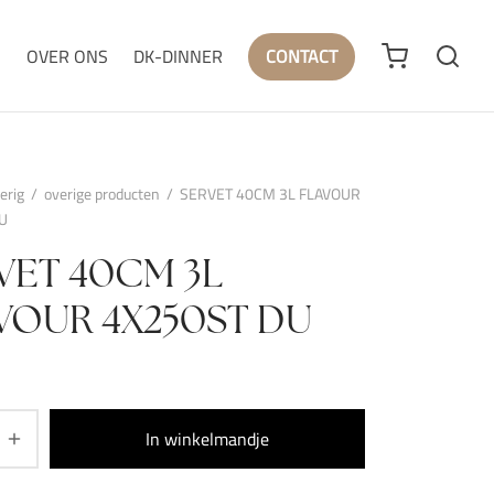
N
OVER ONS
DK-DINNER
CONTACT
erig
/
overige producten
/
SERVET 40CM 3L FLAVOUR
U
VET 40CM 3L
VOUR 4X250ST DU
In winkelmandje