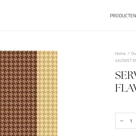
PRODUCTE
Home
/
Ov
4X250ST D
SER
FLA