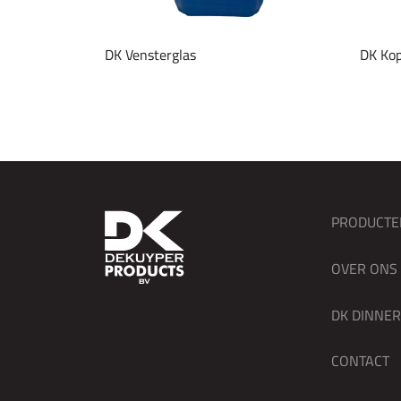
DK Vensterglas
DK Kop
PRODUCTE
OVER ONS
DK DINNE
CONTACT