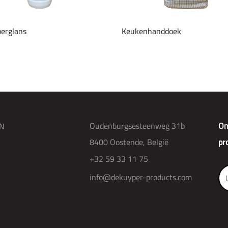
erglans
Keukenhanddoek
Oudenburgsesteenweg 31b
On
N
8400 Oostende, België
pr
+32 59 33 11 75
info@dekuyper-products.com
R