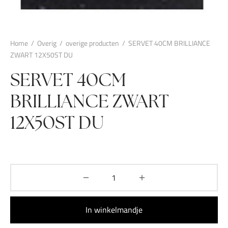
Home
/
Overig
/
overige producten
/
SERVET 40CM BRILLIANCE
ZWART 12X50ST DU
SERVET 40CM
BRILLIANCE ZWART
12X50ST DU
In winkelmandje