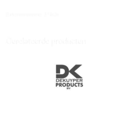
Referentienummer: 174026
Gerelateerde producten
DK Kristal
DK Shampoo shower fresh
hair & body 5L