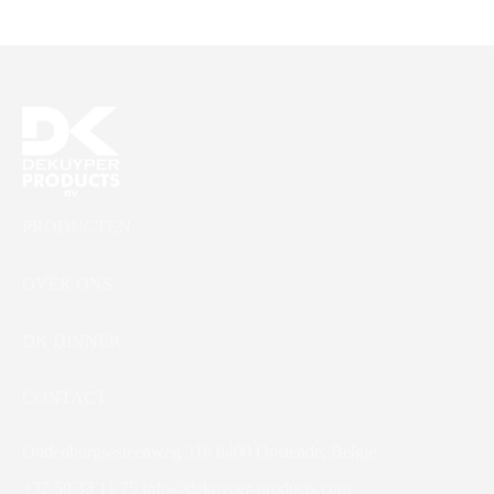
DK Flow
DK Handgel Alcohol
PRODUCTEN
OVER ONS
DK DINNER
CONTACT
Oudenburgsesteenweg 31b 8400 Oostende, België
+32 59 33 11 75
info@dekuyper-products.com