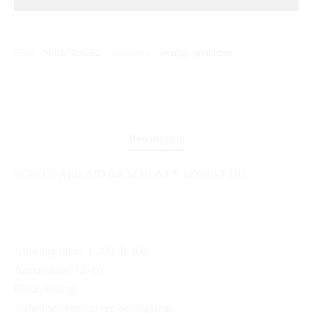
SKU:
9f35b71c6362
Categorie:
overige producten
Beschrijving
SERVET AIRLAID 40CM HONEY 12X60ST DU
—
Afmeting (mm): L 400, B 400
Aantal stuks: 12×60
Kleur: honing
Airlaid servetten in een honingkleur.