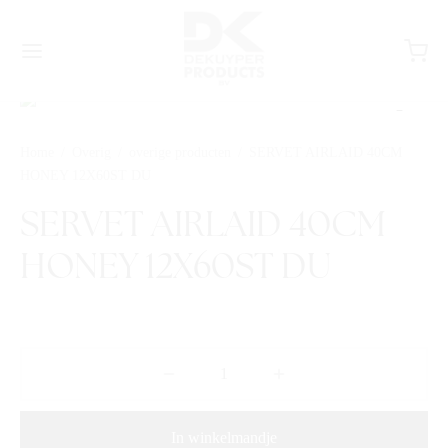
Home
/
Overig
/
overige producten
/
SERVET AIRLAID 40CM
HONEY 12X60ST DU
SERVET AIRLAID 40CM
HONEY 12X60ST DU
In winkelmandje