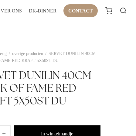
OVER ONS
DK-DINNER
CONTACT
erig
/
overige producten
/
SERVET DUNILIN 40CM
FAME RED KRAFT 5X50ST DU
VET DUNILIN 40CM
K OF FAME RED
FT 5X50ST DU
In winkelmandje