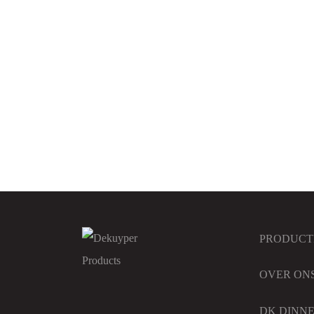
DK Shampoo shower fresh hair & body
5L
DK Vlo
PRODUCT
OVER ON
DK DINN