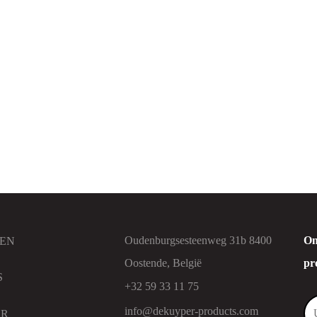
erglans
DK Glorix
Oudenburgsesteenweg 31b 8400
On
EN
Oostende, België
pr
S
+32 59 33 11 75
info@dekuyper-products.com
ER