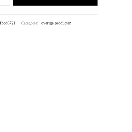
1bcd6721
Categorie:
overige producten