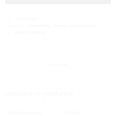
SKU:
c2b28456fb93
Categorieën:
Tafelaankleding
,
Servetten
,
overige producten
Tag:
SERVETTEN 48CM
Beschrijving
Gerelateerde producten