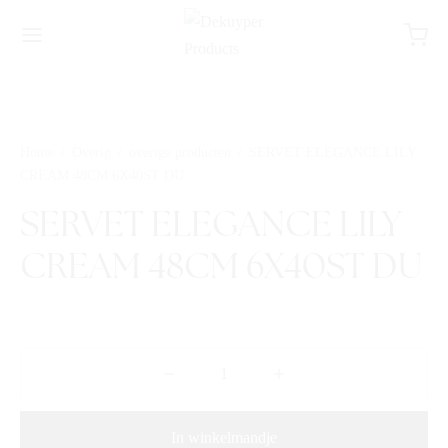
Home
/
Overig
/
overige producten
/
SERVET ELEGANCE LILY
CREAM 48CM 6X40ST DU
SERVET ELEGANCE LILY
CREAM 48CM 6X40ST DU
In winkelmandje