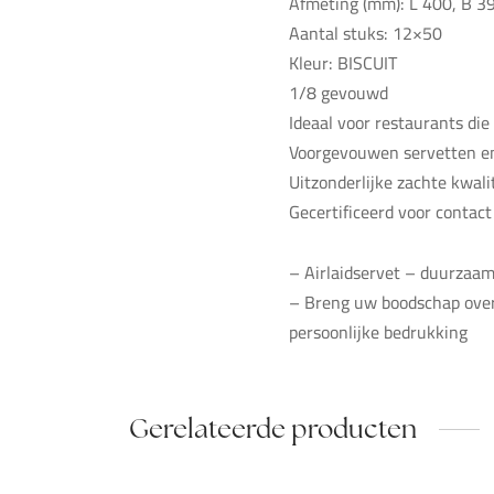
Afmeting (mm): L 400, B 3
Aantal stuks: 12×50
Kleur: BISCUIT
1/8 gevouwd
Ideaal voor restaurants die
Voorgevouwen servetten en
Uitzonderlijke zachte kwali
Gecertificeerd voor contac
– Airlaidservet – duurzaam
– Breng uw boodschap over 
persoonlijke bedrukking
Gerelateerde producten