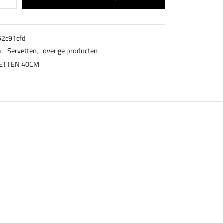
52c91cfd
n:
Servetten
,
overige producten
ETTEN 40CM