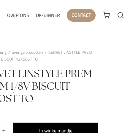
N
OVER ONS
DK-DINNER
CONTACT
erig
/
overige producten
/
SERVET LINSTYLE PREM
 BISCUIT 12X50ST TO
VET LINSTYLE PREM
M 1/8V BISCUIT
50ST TO
In winkelmandje