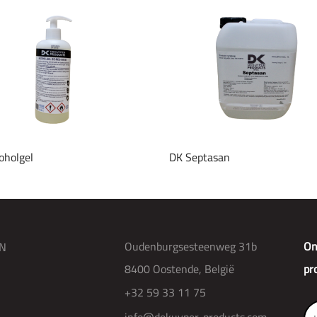
oholgel
DK Septasan
Oudenburgsesteenweg 31b
On
N
8400 Oostende, België
pr
+32 59 33 11 75