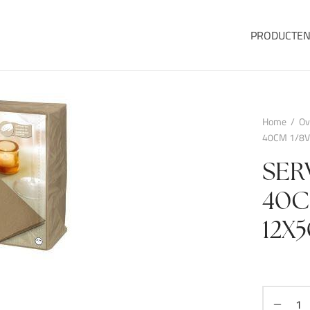
PRODUCTE
Home
/
Ov
40CM 1/8V
SER
40C
12X