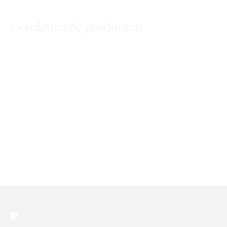
Gerelateerde producten
DK Super Detergent
DK Vloerglans
DK Quick & Clean Wipes
DK Volwasmiddel – 5L