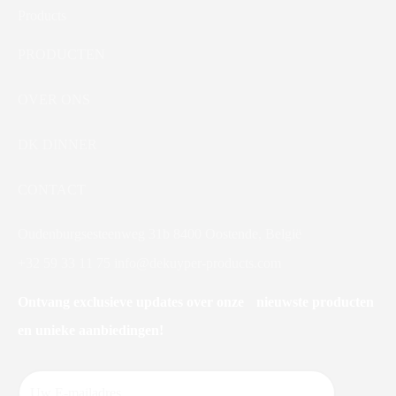
PRODUCTEN
OVER ONS
DK DINNER
CONTACT
Oudenburgsesteenweg 31b 8400 Oostende, België
+32 59 33 11 75
info@dekuyper-products.com
Ontvang exclusieve updates over onze nieuwste producten
en unieke aanbiedingen!