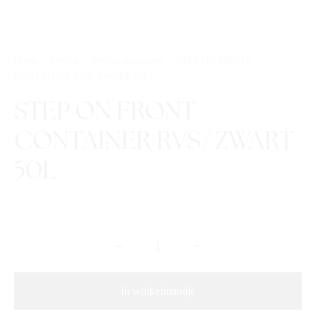
Home
/
Overig
/
overige producten
/
STEP ON FRONT
CONTAINER RVS/ ZWART 50L
STEP ON FRONT
CONTAINER RVS/ ZWART
50L
In winkelmandje