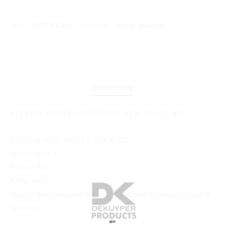
SKU:
692772f17a2a
Categorie:
overige producten
Beschrijving
STEP ON FRONT CONTAINER RVS/ ZWART 50L
—
Afmeting (mm): B 460, L 348, H 728
Aantal stuks: 1
Inhoud: 50L
Kleur: zwart
Step on front container van 50L. Optioneel: binnenbak (apart te
bestellen).