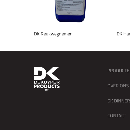
DK Reukwegnemer
DK Han
PRODUCTE
OVER ONS
DK DINNE
CONTACT