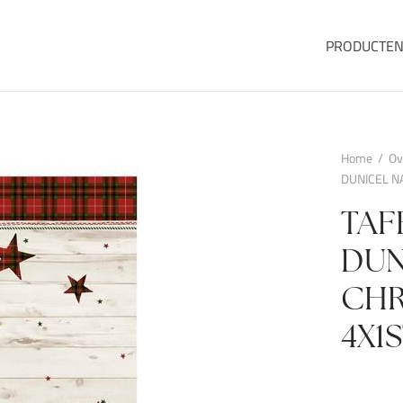
PRODUCTE
Home
/
Ov
DUNICEL N
TAF
DUN
CHR
4X1