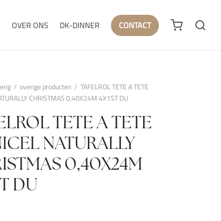
N
OVER ONS
DK-DINNER
CONTACT
erig
/
overige producten
/
TAFELROL TETE A TETE
ATURALLY CHRISTMAS 0,40X24M 4X1ST DU
ELROL TETE A TETE
ICEL NATURALLY
ISTMAS 0,40X24M
ST DU