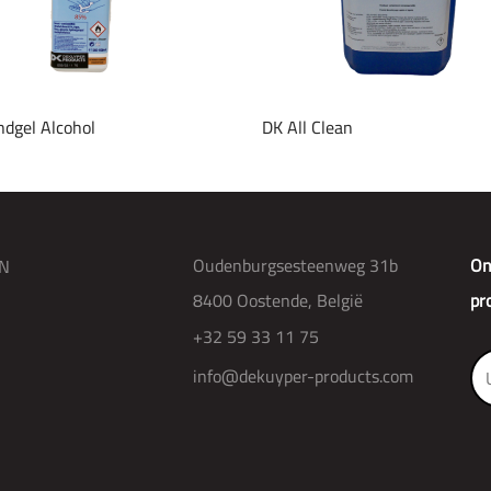
dgel Alcohol
DK All Clean
Oudenburgsesteenweg 31b
On
N
8400 Oostende, België
pr
+32 59 33 11 75
info@dekuyper-products.com
R