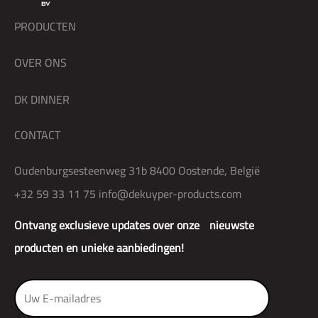
PRODUCTEN
OVER ONS
DK DINNER
CONTACT
Oudenburgsesteenweg 31b 8400 Oostende, België
+32 59 33 11 75
info@dekuyper-products.com
Ontvang exclusieve updates over onze nieuwste
producten en unieke aanbiedingen!