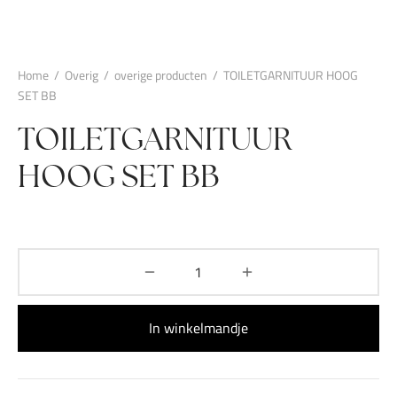
Home
/
Overig
/
overige producten
/
TOILETGARNITUUR HOOG
SET BB
TOILETGARNITUUR
HOOG SET BB
In winkelmandje