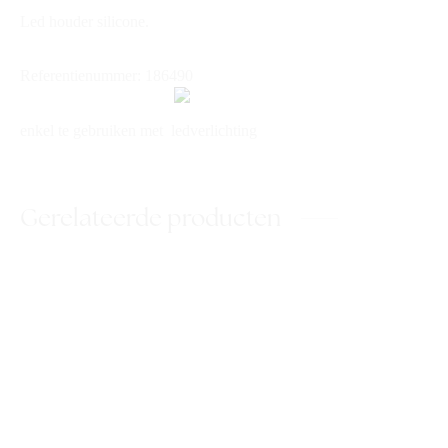
Led houder silicone.
Referentienummer: 186490
enkel te gebruiken met ledverlichting
Gerelateerde producten
DK Handgel Alcohol
DK All Clean