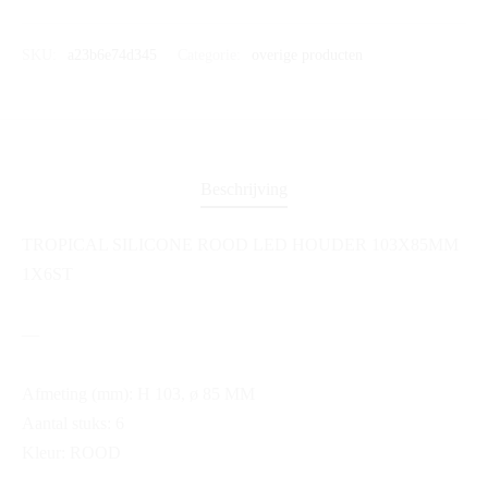
SKU:
a23b6e74d345
Categorie:
overige producten
Beschrijving
TROPICAL SILICONE ROOD LED HOUDER 103X85MM
1X6ST
—
Afmeting (mm): H 103, ø 85 MM
Aantal stuks: 6
Kleur: ROOD