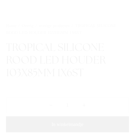
Home
/
Overig
/
overige producten
/
TROPICAL SILICONE
ROOD LED HOUDER 103X85MM 1X6ST
TROPICAL SILICONE
ROOD LED HOUDER
103X85MM 1X6ST
In winkelmandje