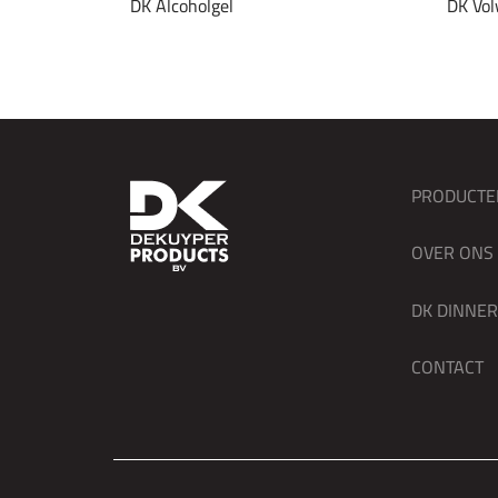
DK Alcoholgel
DK Vol
PRODUCTE
OVER ONS
DK DINNE
CONTACT