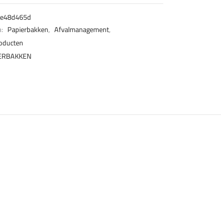
e48d465d
n:
Papierbakken
,
Afvalmanagement
,
roducten
ERBAKKEN