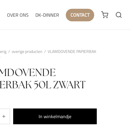
N
OVER ONS
DK-DINNER
CONTACT
erig
/
overige producten
/
VLAMDOVENDE PAPIERBAK
T
AMDOVENDE
IERBAK 50L ZWART
In winkelmandje