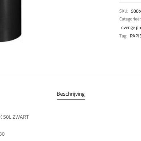
SKU:
988b
Categorieë
overige p
Tag:
PAPI
Beschrijving
K 50L ZWART
630