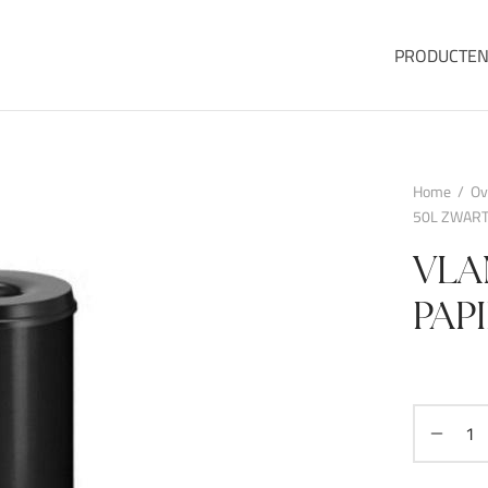
PRODUCTE
Home
/
Ov
50L ZWAR
VL
PAP