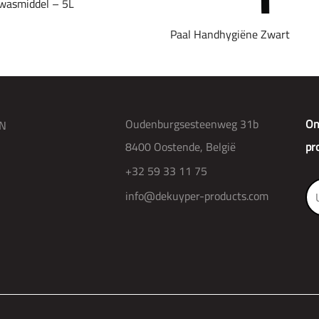
wasmiddel – 5L
Paal Handhygiëne Zwart
Oudenburgsesteenweg 31b
On
N
8400 Oostende, België
pr
+32 59 33 11 75
info@dekuyper-products.com
R