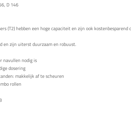
56, D 146
ers (T2) hebben een hoge capaciteit en zijn ook kostenbesparend d
 en zijn uiterst duurzaam en robuust.
r navullen nodig is
dige dosering
tanden: makkelijk af te scheuren
umbo rollen
8