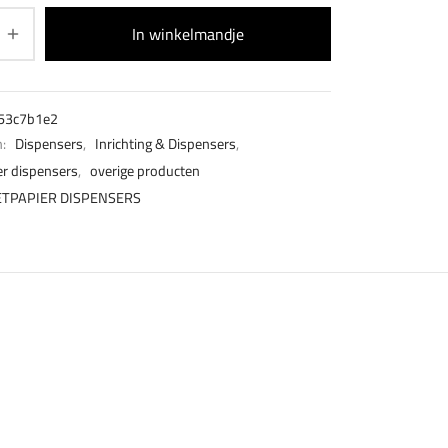
In winkelmandje
53c7b1e2
n:
Dispensers
,
Inrichting & Dispensers
,
er dispensers
,
overige producten
ETPAPIER DISPENSERS