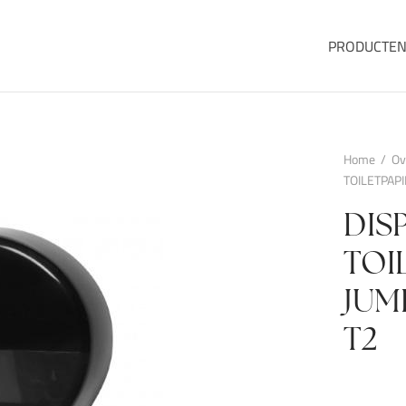
PRODUCTE
Home
/
Ov
TOILETPAP
DIS
TOI
JUM
T2