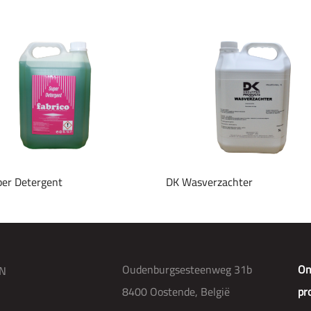
er Detergent
DK Wasverzachter
Oudenburgsesteenweg 31b
On
N
8400 Oostende, België
pr