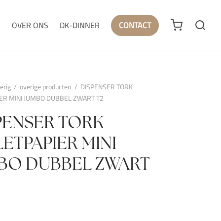
N
OVER ONS
DK-DINNER
CONTACT
erig
/
overige producten
/
DISPENSER TORK
IER MINI JUMBO DUBBEL ZWART T2
PENSER TORK
LETPAPIER MINI
BO DUBBEL ZWART