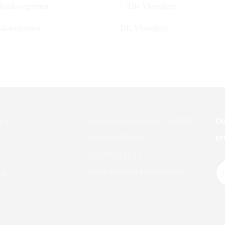
ukwegnemer
DK Vloerglans
Oudenburgsesteenweg 31b 8400
On
EN
Oostende, België
pr
S
+32 59 33 11 75
info@dekuyper-products.com
ER