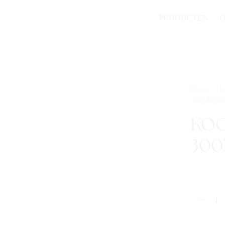
PRODUCTEN
Home
/
Ov
300X400M
KO
300