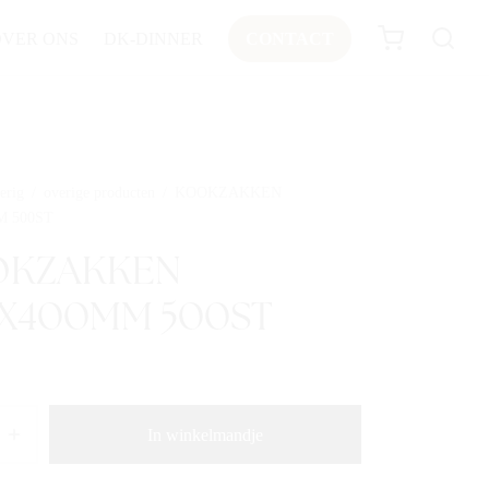
OVER ONS
DK-DINNER
CONTACT
erig
/
overige producten
/
KOOKZAKKEN
M 500ST
OKZAKKEN
X400MM 500ST
In winkelmandje