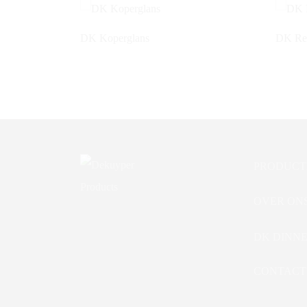
DK Koperglans
DK Re
PRODUCT
OVER ON
DK DINN
CONTACT