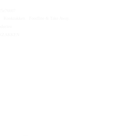
f5e76607
:
Kookzakken
,
Foodline & Take Away
,
oducten
KZAKKEN