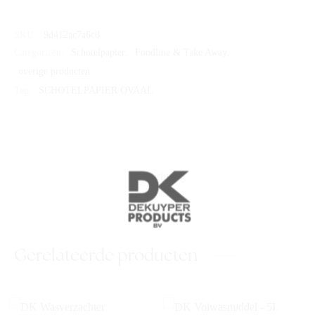
SKU:
9d412ac7a6c8
Categorieën:
Schotelpapier
,
Foodline & Take Away
,
overige producten
Tag:
SCHOTELPAPIER OVAAL
Beschrijving
Gerelateerde producten