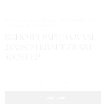
Home
/
Overig
/
overige producten
/
SCHOTELPAPIER OVAAL
24X16CM KRAFT ZWART 500ST EP
SCHOTELPAPIER OVAAL
24X16CM KRAFT ZWART
500ST EP
In winkelmandje