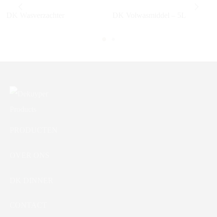
DK Wasverzachter
DK Volwasmiddel – 5L
PRODUCTEN
OVER ONS
DK DINNER
CONTACT