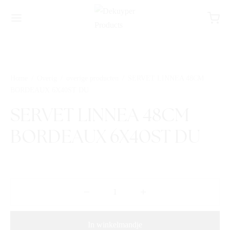
Home
/
Overig
/
overige producten
/
SERVET LINNEA 48CM
BORDEAUX 6X40ST DU
SERVET LINNEA 48CM
BORDEAUX 6X40ST DU
In winkelmandje